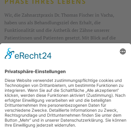
PHASE IHRES LEBENS
Wir, die Zahnarztpraxis Dr. Thomas Fischer in Vacha,
haben uns als Behandlungsziel den Erhalt, die
Funktionalität und die Ästhetik der Zähne unserer
Patientinnen und Patienten gesetzt. Mit Blick auf die
Zukunft bieten wir ein individuell angepasstes und
modernes Vorsorgekonzept: vom Kleinkind- bis ins hohe
Erwachsenenalter. Durch die risikoorientierte
Individualprophylaxe verhindern wir systematisch
Zahnerkrankungen und können gemeinsam mit unseren
Patientinnen und Patienten ihre natürlichen Zähne ein
Leben lang erhalten.
Gemeinsam mit unseren Patientinnen und Patienten
für mehr Mund- und Zahngesundheit!