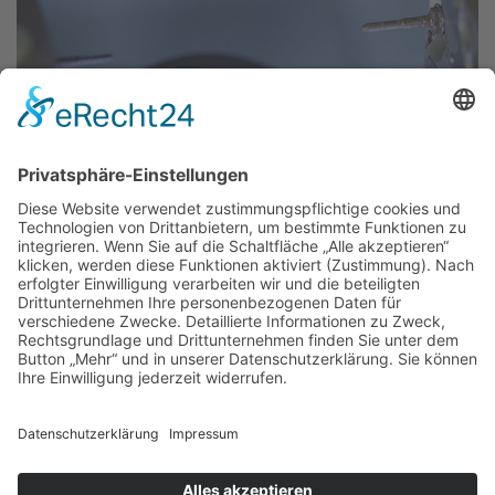
Thomas-Müntzer-Straße 40, 36404 Vacha, Tel. 036962 -
22 6 28, Termine von Mo.bis Do. 8 – 18 Uhr, Fr. 8 – 16 Uhr
und nach Vereinbarung