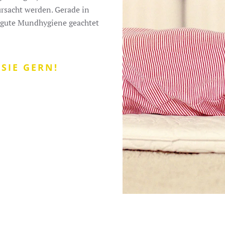
rsacht werden. Gerade in
e gute Mundhygiene geachtet
SIE GERN!