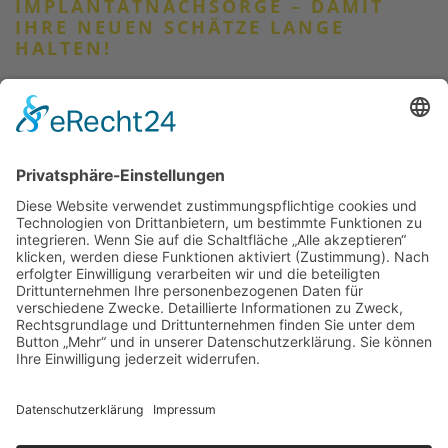
IMPLANTATNACHSORGE – DAMIT
IHRE NEUEN SCHÄTZE LANGE
HALTEN!
Implantate können zwar keine Karies bekommen,
Zahnfleischentzündungen schrecken aber auch vor ihnen
nicht zurück. Somit ist es äußerst wichtig, diese früh zu
erkennen und – wenn nötig – Gegenmaßnahmen
einzuleiten.
So wie auch ein hochwertiges Auto regelmäßig gewartet
werden muss, werden Ihre Implantate bei uns langfristig
professionell gepflegt und betreut.
Thomas-Müntzer-Straße 40, 36404 Vacha, Tel. 036962 -
22 6 28, Termine von Mo.bis Do. 8 – 18 Uhr, Fr. 8 – 16 Uhr