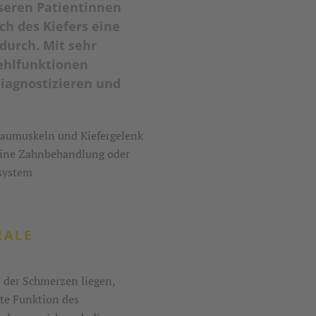
nseren Patientinnen
h des Kiefers eine
durch. Mit sehr
ehlfunktionen
iagnostizieren und
Kaumuskeln und Kiefergelenk
 eine Zahnbehandlung oder
usystem
RALE
 der Schmerzen liegen,
kte Funktion des