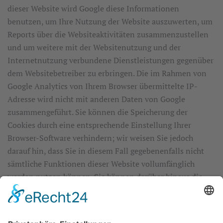
dieser Website wird Google diese Informationen
benutzen, um Ihre Nutzung der Website auszuwerten, um
Reports über die Websiteaktivitäten zusammenzustellen
und um weitere mit der Websitenutzung und der
Internetnutzung verbundene Dienstleistungen gegenüber
dem Websitebetreiber zu erbringen. Die im Rahmen von
Google Analytics von Ihrem Browser übermittelte IP-
Adresse wird nicht mit anderen Daten von Google
zusammengeführt. Sie können die Speicherung der
Cookies durch eine entsprechende Einstellung Ihrer
Browser-Software verhindern; wir weisen Sie jedoch
darauf hin, dass Sie in diesem Fall gegebenenfalls nicht
sämtliche Funktionen dieser Website vollumfänglich
werden nutzen können. Sie können darüber hinaus die
Erfassung der durch das Cookie erzeugten und auf Ihre
Nutzung der Website bezogenen Daten (inkl. Ihrer IP-
Adresse) an Google sowie die Verarbeitung dieser Daten